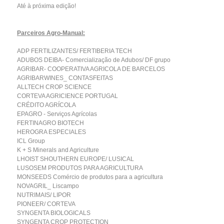
Até à próxima edição!
Parceiros Agro-Manual:
ADP FERTILIZANTES/ FERTIBERIA TECH
ADUBOS DEIBA- Comercialização de Adubos/ DF grupo
AGRIBAR- COOPERATIVA AGRICOLA DE BARCELOS
AGRIBARWINES_ CONTASFEITAS
ALLTECH CROP SCIENCE
CORTEVA AGRICIENCE PORTUGAL
CRÉDITO AGRÍCOLA
EPAGRO - Serviços Agrícolas
FERTINAGRO BIOTECH
HEROGRA ESPECIALES
ICL Group
K + S Minerals and Agriculture
LHOIST SHOUTHERN EUROPE/ LUSICAL
LUSOSEM PRODUTOS PARA AGRICULTURA
MONSEEDS Comércio de produtos para a agricultura
NOVAGRIL_ Liscampo
NUTRIMAIS/ LIPOR
PIONEER/ CORTEVA
SYNGENTA BIOLOGICALS
SYNGENTA CROP PROTECTION