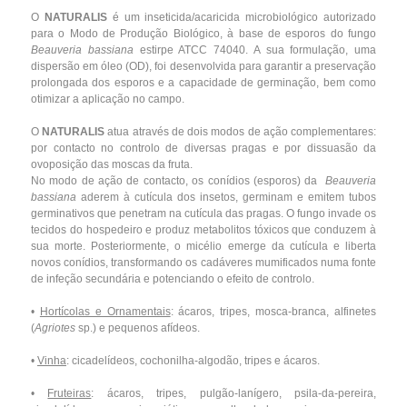
O
NATURALIS
é um inseticida/acaricida microbiológico autorizado
para o Modo de Produção Biológico, à base de esporos do fungo
Beauveria bassiana
estirpe ATCC 74040. A sua formulação, uma
dispersão em óleo (OD), foi desenvolvida para garantir a preservação
prolongada dos esporos e a capacidade de germinação, bem como
otimizar a aplicação no campo.
O
NATURALIS
atua através de dois modos de ação complementares:
por contacto no controlo de diversas pragas e por dissuasão da
ovoposição das moscas da fruta.
No modo de ação de contacto, os conídios (esporos) da
Beauveria
bassiana
aderem à cutícula dos insetos, germinam e emitem tubos
germinativos que penetram na cutícula das pragas. O fungo invade os
tecidos do hospedeiro e produz metabolitos tóxicos que conduzem à
sua morte. Posteriormente, o micélio emerge da cutícula e liberta
novos conídios, transformando os cadáveres mumificados numa fonte
de infeção secundária e potenciando o efeito de controlo.
•
Hortícolas e Ornamentais
: ácaros, tripes, mosca-branca, alfinetes
(
Agriotes
sp.) e pequenos afídeos.
•
Vinha
: cicadelídeos, cochonilha-algodão, tripes e ácaros.
•
Fruteiras
: ácaros, tripes, pulgão-lanígero, psila-da-pereira,