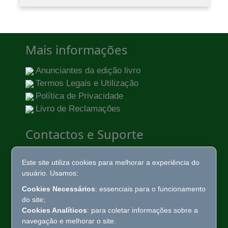
Mais informações
Anunciantes da edição livro
Termos Legais e Utilização
Política de Privacidade
Livro de Reclamações
Contactos e Suporte
Rua Álvaro de Campos, 18 - 1º Esqº
Este site utiliza cookies para melhorar a experiência do
2675-225 Odivelas
+351 219 383 430
T
usuário. Usamos:
(Chamada para rede fixa nacional)
agromanual@agromanual.pt
Cookies Necessários
: essenciais para o funcionamento
do site;
Cookies Analíticos
: para coletar informações sobre a
navegação e melhorar o site.