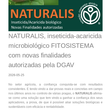
NATURALIS, inseticida-acaricida
microbiológico FITOSISTEMA
com novas finalidades
autorizadas pela DGAV
2026-05-25
No setor agrícola, a confiança conquista-se com resultados
consistentes. E tendo vindo a dar provas reais e concretas em campo
nos últimos anos no controlo de várias pragas, o
NATURALIS
afirma-
se como uma solução que tem vindo a ganhar a confiança dos seus
aplicadores, a prova, de que é possível aliar soluções biológicas e
sustentáveis com eficácia e rentabilidade.