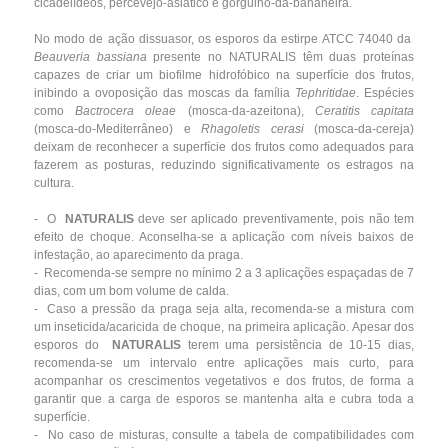
cicadelídeos, percevejo-asiático e gorgulho-da-bananeira.
No modo de ação dissuasor, os esporos da estirpe ATCC 74040 da
Beauveria bassiana
presente no NATURALIS têm duas proteínas
capazes de criar um biofilme hidrofóbico na superfície dos frutos,
inibindo a ovoposição das moscas da família
Tephritidae
. Espécies
como
Bactrocera oleae
(mosca-da-azeitona),
Ceratitis
capitata
(mosca-do-Mediterrâneo) e
Rhagoletis cerasi
(mosca-da-cereja)
deixam de reconhecer a superfície dos frutos como adequados para
fazerem as posturas, reduzindo significativamente os estragos na
cultura.
- O
NATURALIS
deve ser aplicado preventivamente, pois não tem
efeito de choque. Aconselha-se a aplicação com níveis baixos de
infestação, ao aparecimento da praga.
- Recomenda-se sempre no mínimo 2 a 3 aplicações espaçadas de 7
dias, com um bom volume de calda.
- Caso a pressão da praga seja alta, recomenda-se a mistura com
um inseticida/acaricida de choque, na primeira aplicação. Apesar dos
esporos do
NATURALIS
terem uma persistência de 10-15 dias,
recomenda-se um intervalo entre aplicações mais curto, para
acompanhar os crescimentos vegetativos e dos frutos, de forma a
garantir que a carga de esporos se mantenha alta e cubra toda a
superfície.
- No caso de misturas, consulte a tabela de compatibilidades com